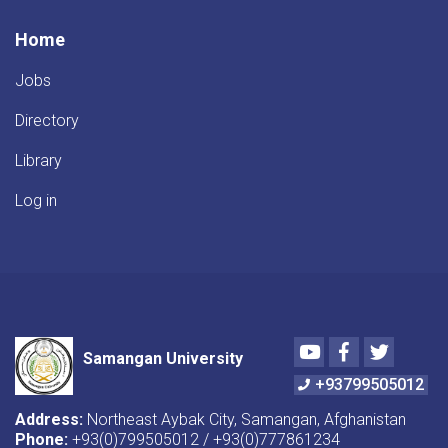
Home
Jobs
Directory
Library
Log in
Youtube
Facebook
Twitter
Samangan University
+93799505012
Address:
Northeast Aybak City, Samangan, Afghanistan
Phone:
+93(0)799505012 / +93(0)777861234