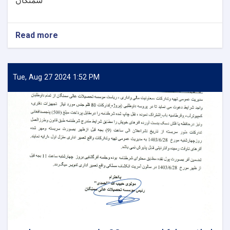
سمنگان
Read more
about
اعلان
تدارکات
پروژه
ترمیم
Tue, Aug 27 2024 1:52 PM
ذخیره
آب
ارتفاعی،
ساحه
سبز
تعلیم
و
تربیه،
اعمار
چوک،
تشناب،
و
آشپزخانه
برای