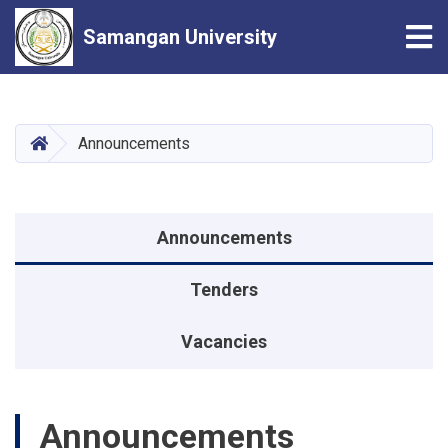
Tog
Samangan University
Skip
to
main
HOME
Announcements
content
Announcements menu
Announcements
Tenders
Vacancies
Announcements