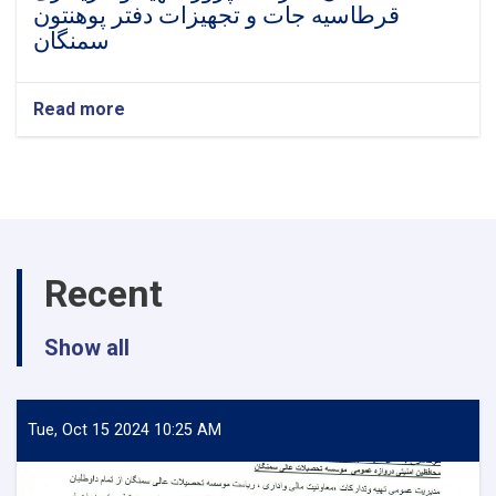
قرطاسیه جات و تجهیزات دفتر پوهنتون
سمنگان
Read more
about
اعلان
تدارکات
پروژه
تهیه
و
خریداری
قرطاسیه
Recent
جات
و
تجهیزات
Show all
دفتر
پوهنتون
سمنگان
Tue, Oct 15 2024 10:25 AM