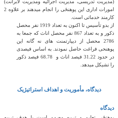
(مدیریت تدریسی، مدیریت اجرائیه ومدیریت لابرانت)
امورات اداری این پوهنځی را انجام می­دهند بر علاوه 2
کارمند خدماتی است.
از بدو تأسیس تا اکنون به تعداد 1919 نفر محصل
ذکور و به تعداد 867 نفر محصل اناث که جمعا به
2786 محصل از دیپارتمنت ­های نه گانه این
پوهنحی فراغت حاصل نمودند. به اساس فیصدی
در حدود 31.22 فیصد اناث و 68.78 فیصد ذکور
را تشیکل می­دهد.
دیدگاه، مأموریت و اهداف استراتیژیک
دیدگاه
پوهنځی تعلیم و تربیه مصمم است با هدف تربیه