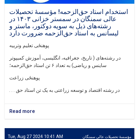
لیسانس
به
استخدام استاد حق‌الزحمه! مؤسسهٔ تحصیلات
کادر
عالی سمنگان در سمستر خزانی ۱۴۰۳ در
علمی
رشته‌های ذیل به سویه دوکتور، ماستر و
ضرورت
لیسانس به استاد حق‌الزحمه ضرورت دارد
دارد.
پوهنځی تعلیم وتربیه
در رشته‌های ( تاریخ، جغرافیه، انگلیسی، آموزش کمیپوتر
ساینس و ریاضی) به تعداد
۶
تن استاد حق‌الزحمه؛
پوهنځی زراعت
در رشته‌ اقتصاد و توسعه زراعتی به یک تن استاد حق . . .
Read more
about
استخدام
استاد
حق‌الزحمه!
مؤسسهٔ
Tue, Aug 27 2024 10:41 AM
مؤسسۀ تحصیلات عالی سمنگان