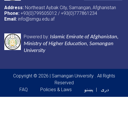
Address:
Northeast Aybak City, Samangan, Afghanistan
Phone:
+93(0)799505012 / +93(0)777861234
Email:
info@smgu.edu.af
Powered by:
Islamic Emirate of Afghanistan
,
Ministry of Higher Education, Samangan
University
Copyright © 2026 | Samangan University
. All Rights
Reserved
Footer menu
دری
پښتو
Policies & Laws
FAQ