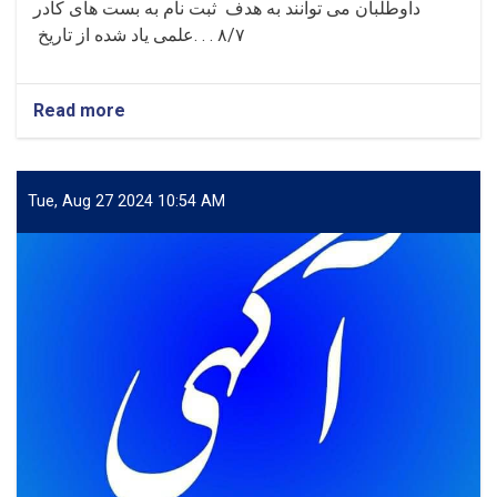
داوطلبان می توانند به هدف ثبت نام به بست های کادر
۸/۷ . . .
علمی یاد شده از تاریخ
Read more
about
مؤسسه
تحصیلات
عالی
سمنگان
Tue, Aug 27 2024 10:54 AM
برای
دوم
اول
در
سال
۱۴۰۳هـ.ش
دررشته
ذیل
به
سویه
دکتور،
ماستر،
و