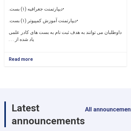
•
دیپارتمنت جغرافیه (
۱)
بست
.
•
دیپارتمنت آموزش کمپیوتر (
۱)
بست
.
داوطلبان می توانند به هدف ثبت نام به بست های کادر علمی
یاد شده از . . .
Read more
about
موسسه
تحصیلات
عالی
سمنگان
برای
بار
اول
Latest
در
All announcemen
سال
۱۴۰۳هـ.ش
announcements
در
رشته