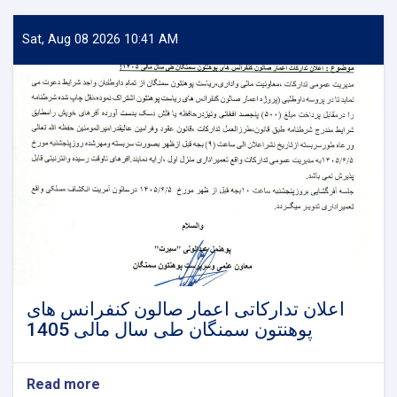
های
ذيل
Sat, Aug 08 2026 10:41 AM
به
سويه
دکتور
و
ماستر
به
کادر
علمی
ضرورت
دارد.
اعلان تدارکاتی اعمار صالون کنفرانس های
پوهنتون سمنگان طی سال مالی 1405
Read more
about