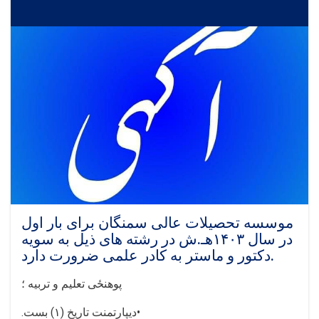
تحصیلات
عالی
سمنگان
در
سمستر
خزانی
۱۴۰۳
در
رشته‌های
ذیل
به
سویه
دوکتور،
ماستر
و
لیسانس
موسسه تحصیلات عالی سمنگان برای بار اول
به
در سال ۱۴۰۳هـ.ش در رشته های ذيل به سويه
استاد
دکتور و ماستر به کادر علمی ضرورت دارد.
حق‌الزحمه
ضرورت
پوهنځی تعلیم و تربیه ؛
دارد
•
دیپارتمنت تاریخ (
۱)
بست
.