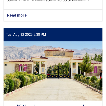
Read more
about
تشریف‌آوری
هیأت
بازنگران
مسلکی
Tue, Aug 12 2025 2:38 PM
وزارت
محترم
تحصیلات
عالی
به
مؤسسهٔ
تحصیلات
عالی
سمنگان!