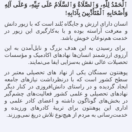
ٱلْحَمْدُ لِلَّهِ، وَٱلصَّلَاةُ وَٱلسَّلَامُ عَلَى نَبِيِّهِ، وَعَلَى آلِهِ
وَأَصْحَابِهِ ٱلْمُتَأَدِّبِينَ بِآدَابِهِ!
انسان دارای ارزش و جایگاه بُلند است که با زیور دانش
و معرفت آراسته بوده و با به‌کارگیری این زیور در
خدمت هم‌نوعان خویش باشد
.
برای رسیدن به این هدف بزرگ و نایل‌آمدن به این
آرزوی ارزشمندِ انسان‌ها نهادهای اکادمیک و مؤسسات
تحصیلات عالی نقش به‌سزایی ایفا می‌نمایند
.
پوهنتون سمنگان یکی از نهاد های تحصیلی معتبر در
سطح کشور است که با درنظرداشت نیازهای جامعه
ایجاد گردیده و در راستای دانش‌افروزی در کنار دیگر
نهادهای تحصیلی و علمی کشور فعالیت‌های چشم‌گیر
در بخش‌های گوناگون داشته و اعضای کادر علمی و
اداری این پوهنتون برای تربیهٔ کادرهای ورزیده و
خدمت‌رسانی به مردم از هیچ‌نوع تلاش دریغ نمی‌ورزند
.