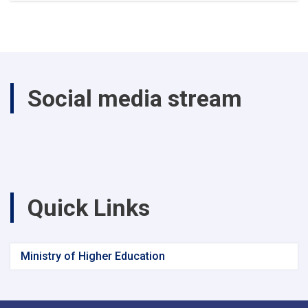
سیمینار
آموزشی
تحت
عنوان
«اصول
و
Social media stream
اساسات
اداره
و
مدیریت»
در
مؤسسهٔ
تحصیلات
عالی
Quick Links
سمنگان!
Ministry of Higher Education