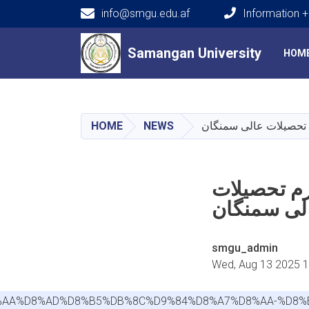
info@smgu.edu.af
Information 
Main navigation
Samangan University
Samangan University
HOM
HOME
NEWS
م تحصیلات
smgu_admin
Wed, Aug 13 2025 
D8%AA%D8%AD%D8%B5%DB%8C%D9%84%D8%A7%D8%AA-%D8