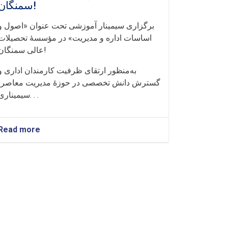
سمنگان!
برگزاری سیمینار آموزشی تحت عنوان «اصول و
اساسات اداره و مدیریت» در مؤسسهٔ تحصیلات
عالی سمنگان!
به‌منظور ارتقای ظرفیت‌ کارمندان اداری و
گسترش دانش تخصصی در حوزهٔ مدیریت معاصر،
سیمیناری. . .
Read more
about
برگزاری
سیمینار
آموزشی
تحت
عنوان
«اصول
و
اساسات
اداره