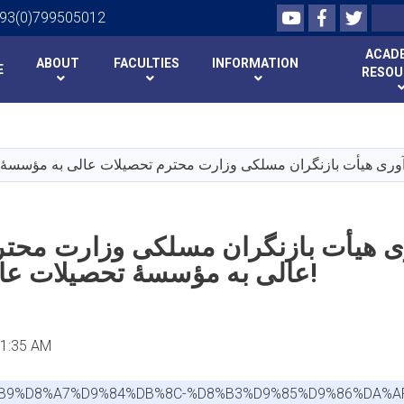
Youtube
Facebook
Twitte
Search
+93(0)799505012
ACAD
ABOUT
FACULTIES
INFORMATION
E
RESOU
Skip
to
main
content
ی هیأت بازنگران مسلکی وزارت محتر
عالی به مؤسسهٔ تحصیلات عالی سمنگان!
11:35 AM
%B9%D8%A7%D9%84%DB%8C-%D8%B3%D9%85%D9%86%DA%A