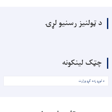
د ټولنیز رسنیو لړۍ
چټک لینکونه
د لوړو زده کړو وزارت