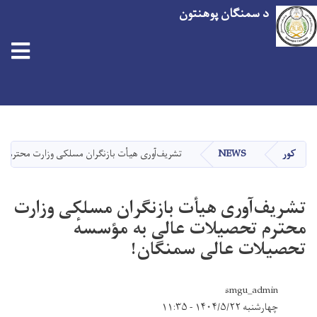
د سمنګان پوهنتون
اصلي
منځپانګه
دانګل
کور
NEWS
تشریف‌آوری هیأت بازنگران مسلکی وزارت محترم 
تشریف‌آوری هیأت بازنگران مسلکی وزارت
محترم تحصیلات عالی به مؤسسهٔ
تحصیلات عالی سمنگان!
smgu_admin
چهارشنبه ۱۴۰۴/۵/۲۲ - ۱۱:۳۵