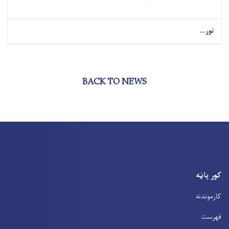
نور...
BACK TO NEWS
کور پاڼه
کارموندنه
فهرست