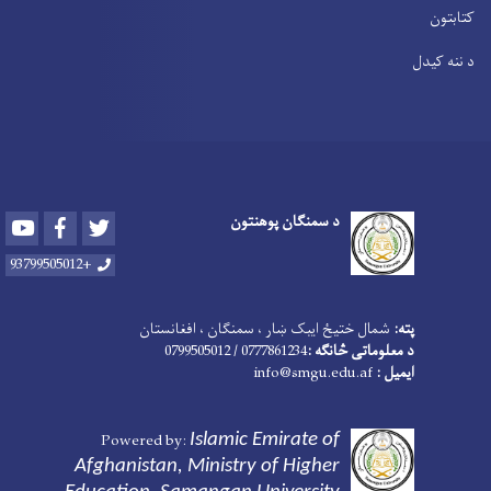
کتابتون
د ننه کیدل
د سمنګان پوهنتون
Youtube
Facebook
Twitter
+93799505012
پته:
شمال ختیځ ایبک ښار ، سمنګان ، افغانستان
د معلوماتی څانګه :
0777861234 / 0799505012
ایمیل :
nfo@smgu.edu.af
i
Powered by:
Islamic Emirate of
Afghanistan
, Ministry of Higher