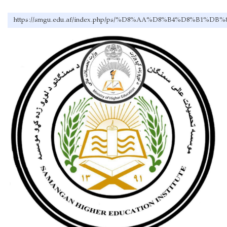
https://smgu.edu.af/index.php/ps/%D8%AA%D8%B4%