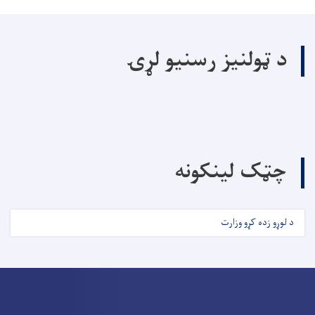
د ټولنیز رسنیو لړۍ
چټک لینکونه
د لوړو زده کړو وزارت