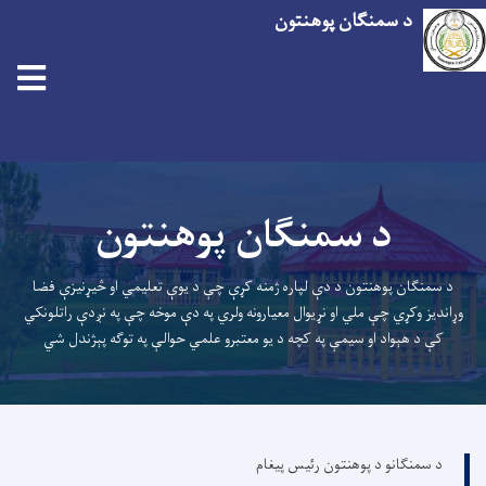
د سمنګان پوهنتون
اصلي
منځپانګه
د سمنګان پوهنتون
دانګل
د سمنګان پوهنتون د دې لپاره ژمنه کړې چې د یوې تعلیمي او څیړنیزې فضا
وړاندیز وکړي چې ملي او نړیوال معیارونه ولري په دې موخه چې په نږدې راتلونکي
کې د هېواد او سیمې په کچه د یو معتبرو علمي حوالې په توګه پېژندل شي
د سمنګانو د پوهنتون رئیس پیغام