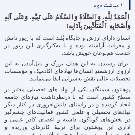
۱ میاشت ago
ٱلْحَمْدُ لِلَّهِ، وَٱلصَّلَاةُ وَٱلسَّلَامُ عَلَى نَبِيِّهِ، وَعَلَى آلِهِ
وَأَصْحَابِهِ ٱلْمُتَأَدِّبِينَ بِآدَابِهِ!
انسان دارای ارزش و جایگاه بُلند است که با زیور دانش
و معرفت آراسته بوده و با به‌کارگیری این زیور در
خدمت هم‌نوعان خویش باشد
.
برای رسیدن به این هدف بزرگ و نایل‌آمدن به این
آرزوی ارزشمندِ انسان‌ها نهادهای اکادمیک و مؤسسات
تحصیلات عالی نقش به‌سزایی ایفا می‌نمایند
.
پوهنتون سمنگان یکی از نهاد های تحصیلی معتبر در
سطح کشور است که با درنظرداشت نیازهای جامعه
ایجاد گردیده و در راستای دانش‌افروزی در کنار دیگر
نهادهای تحصیلی و علمی کشور فعالیت‌های چشم‌گیر
در بخش‌های گوناگون داشته و اعضای کادر علمی و
اداری این پوهنتون برای تربیهٔ کادرهای ورزیده و
خدمت‌رسانی به مردم از هیچ‌نوع تلاش دریغ نمی‌ورزند
.