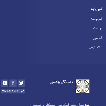
کور پاڼه
کارموندنه
فهرست
کتابتون
د ننه کیدل
د سمنګان پوهنتون
Youtube
Facebook
Twitter
+93799505012
پته:
شمال ختیځ ایبک ښار ، سمنګان ، افغانستان