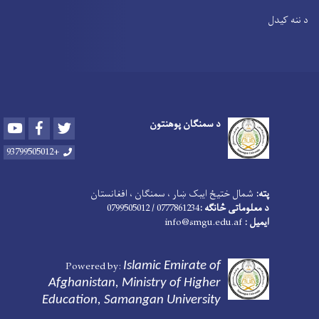
د ننه کیدل
د سمنګان پوهنتون
Youtube
Facebook
Twitter
+93799505012
پته:
شمال ختیځ ایبک ښار ، سمنګان ، افغانستان
د معلوماتی څانګه :
0777861234 / 0799505012
ایمیل :
nfo@smgu.edu.af
i
Powered by:
Islamic Emirate of
Afghanistan
, Ministry of Higher
Education, Samangan University