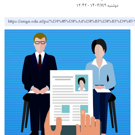
دوشنبه ۱۴۰۳/۷/۹ - ۱۲:۴۲
https://smgu.edu.af/ps/%D9%85%D8%A4%D8%B3%D8%B