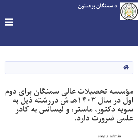
د سمنګان پوهنتون
اصلي
منځپانګه
دانګل
کور
مؤسسه تحصیلات عالی سمنگان برای دوم
اول در سال ۱۴۰۳هـ.ش دررشته ذیل به
سویه دکتور، ماستر، و لیسانس به کادر
علمی ضرورت دارد.
smgu_admin