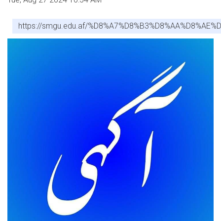
https://smgu.edu.af/%D8%A7%D8%B3%D8%AA%D