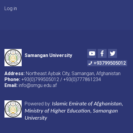
Log in
Youtube
Facebook
Twitter
Samangan University
+93799505012
Address:
Northeast Aybak City, Samangan, Afghanistan
Phone:
+93(0)799505012 / +93(0)777861234
Email:
info@smgu.edu.af
Powered by:
Islamic Emirate of Afghanistan
,
Ministry of Higher Education, Samangan
University