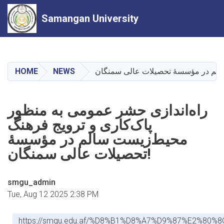
Samangan University
Skip
to
main
HOME
NEWS
content
راه‌اندازی حشر عمومی به منظور
پاک‌کاری و ترویج فرهنگ
محیط‌زیست سالم در مؤسسهٔ
تحصیلات عالی سمنگان!
smgu_admin
Tue, Aug 12 2025 2:38 PM
https://smgu.edu.af/%D8%B1%D8%A7%D9%87%E