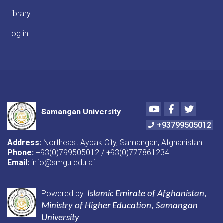
Library
Log in
Youtube
Facebook
Twitter
Samangan University
+93799505012
Address:
Northeast Aybak City, Samangan, Afghanistan
Phone:
+93(0)799505012 / +93(0)777861234
Email:
info@smgu.edu.af
Powered by:
Islamic Emirate of Afghanistan
,
Ministry of Higher Education, Samangan
University