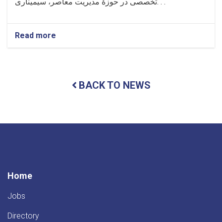
تخصصی در حوزهٔ مدیریت معاصر، سیمیناری. . .
Read more
about
برگزاری
سیمینار
آموزشی
تحت
BACK TO NEWS
عنوان
«اصول
و
اساسات
اداره
و
مدیریت»
در
مؤسسهٔ
تحصیلات
Home
عالی
سمنگان!
Jobs
Directory